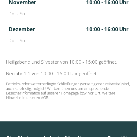
November
10:00 - 16:00 Uhr
Do. - So.
Dezember
10:00 - 16:00 Uhr
Do. - So.
Heiligabend und Silvester von 10:00 - 15:00 geöffnet.
Neujahr 1.1 von 10:00 - 15:00 Uhr geöffnet.
Betriebs- oder wetterbedingte Schließungen (vorzeitig oder zeitweise) sind,
auch kurzfristig, möglich! Wir bemühen uns um entsprechende
Besucherinformation auf unserer Homepage bzw. vor Ort. Weitere
Hinweise in unseren AGB.