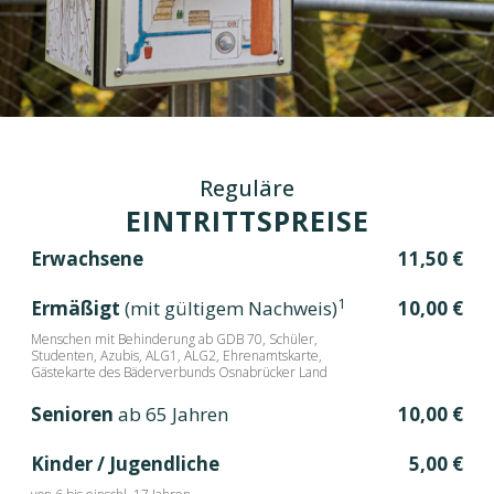
Reguläre
EINTRITTSPREISE
Erwachsene
11,50 €
1
Ermäßigt
(mit gültigem Nachweis)
10,00 €
Menschen mit Behinderung ab GDB 70, Schüler,
Studenten, Azubis, ALG1, ALG2, Ehrenamtskarte,
Gästekarte des Bäderverbunds Osnabrücker Land
Senioren
ab 65 Jahren
10,00 €
Kinder / Jugendliche
5,00 €