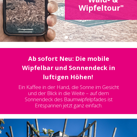
Wipfeltour"
Ab sofort Neu: Die mobile
Wipfelbar und Sonnendeck in
luftigen Höhen!
Ein Kaffee in der Hand, die Sonne im Gesicht
und
der Blick in die Weite – auf dem
Sonnendeck des Baumwipfelpfades ist
Entspannen jetzt ganz einfach.