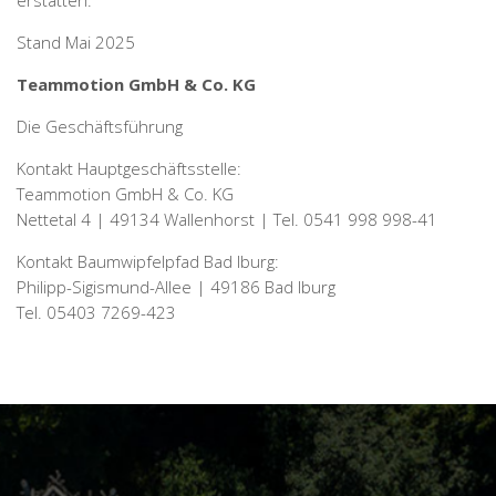
erstatten.
Stand Mai 2025
Teammotion GmbH & Co. KG
Die Geschäftsführung
Kontakt Hauptgeschäftsstelle:
Teammotion GmbH & Co. KG
Nettetal 4 | 49134 Wallenhorst | Tel. 0541 998 998-41
Kontakt Baumwipfelpfad Bad Iburg:
Philipp-Sigismund-Allee | 49186 Bad Iburg
Tel. 05403 7269-423