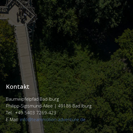
Kontakt
Baumwipfelpfad Bad Iburg
Philipp-Sigismund-Allee |
49186 Bad Iburg
Tel.: +49 5403 7269-423
E-Mail:
info@teammotion-adventure.de