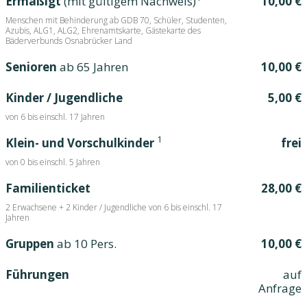
Ermäßigt
(mit gültigem Nachweis)
10,00 €
Menschen mit Behinderung ab GDB 70, Schüler, Studenten,
Azubis, ALG1, ALG2, Ehrenamtskarte, Gästekarte des
Bäderverbunds Osnabrücker Land
Senioren
ab 65 Jahren
10,00 €
Kinder / Jugendliche
5,00 €
von 6 bis einschl. 17 Jahren
1
Klein- und Vorschulkinder
frei
von 0 bis einschl. 5 Jahren
Familienticket
28,00 €
2 Erwachsene + 2 Kinder / Jugendliche von 6 bis einschl. 17
Jahren
Gruppen
ab 10 Pers.
10,00 €
Führungen
auf
Anfrage