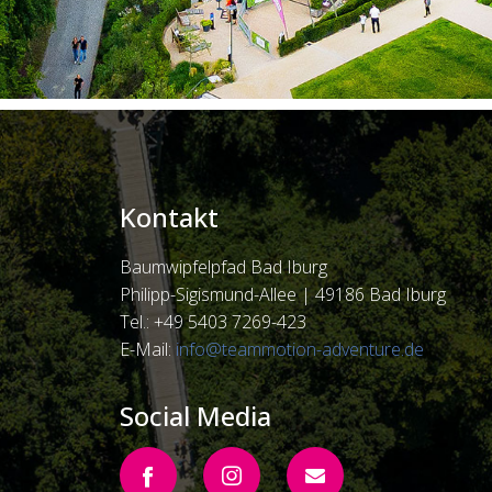
Kontakt
Baumwipfelpfad Bad Iburg
Philipp-Sigismund-Allee |
49186 Bad Iburg
Tel.: +49 5403 7269-423
E-Mail:
info@teammotion-adventure.de
Social Media